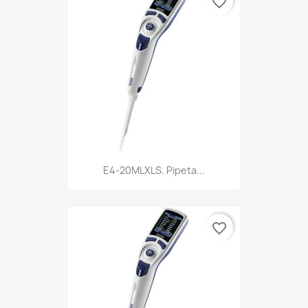
favorite_border
E4-20MLXLS. Pipeta...
favorite_border