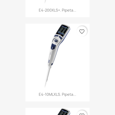
E4-200XLS+. Pipeta...
favorite_border
E4-10MLXLS. Pipeta...