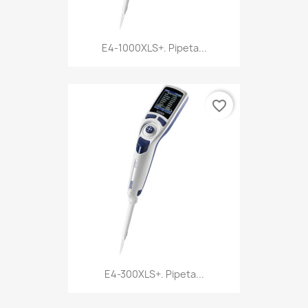
E4-1000XLS+. Pipeta...
favorite_border
E4-300XLS+. Pipeta...