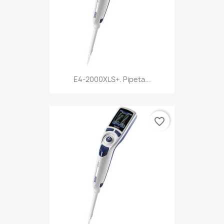
E4-2000XLS+. Pipeta...
favorite_border