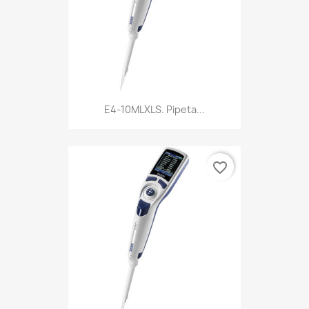
E4-10MLXLS. Pipeta...
favorite_border