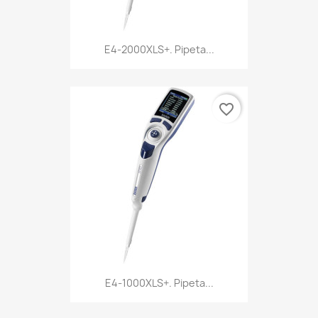
E4-2000XLS+. Pipeta...
favorite_border
E4-1000XLS+. Pipeta...