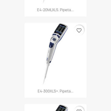
E4-20MLXLS. Pipeta...
favorite_border
E4-300XLS+. Pipeta...