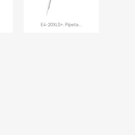
Vista rápida

E4-20XLS+. Pipeta...