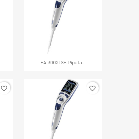
Vista rápida

E4-300XLS+. Pipeta...
favorite_border
favorite_border