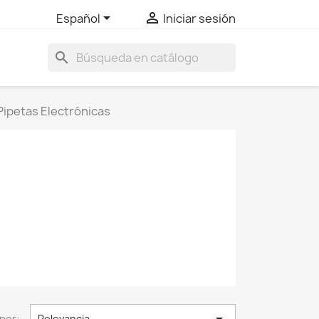


Español
Iniciar sesión
search
Pipetas Electrónicas
por:
Relevancia