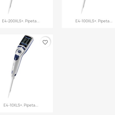
Vista rápida
Vista rápida


E4-200XLS+. Pipeta...
E4-100XLS+. Pipeta...
favorite_border
Vista rápida

E4-10XLS+. Pipeta...