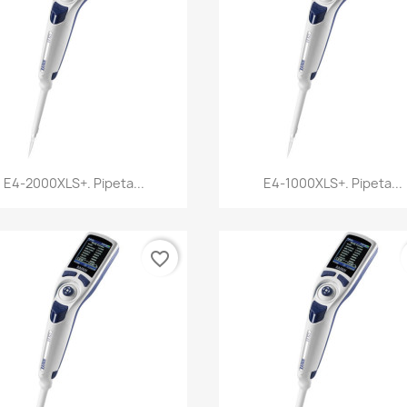
Vista rápida
Vista rápida


E4-2000XLS+. Pipeta...
E4-1000XLS+. Pipeta...
favorite_border