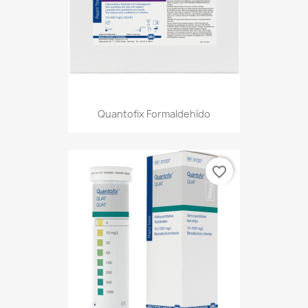
Quantofix Formaldehído
favorite_border