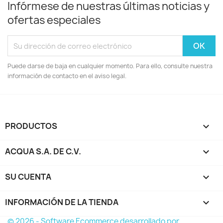
Infórmese de nuestras últimas noticias y
ofertas especiales
Puede darse de baja en cualquier momento. Para ello, consulte nuestra
información de contacto en el aviso legal.
PRODUCTOS

ACQUA S.A. DE C.V.

SU CUENTA

INFORMACIÓN DE LA TIENDA
keyboard_arrow_down
© 2026 - Software Ecommerce desarrollado por