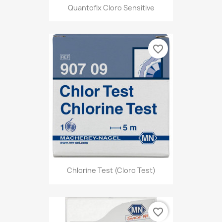
Quantofix Cloro Sensitive
favorite_border
Chlorine Test (Cloro Test)
favorite_border