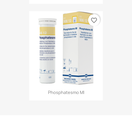
favorite_border
Phosphatesmo MI