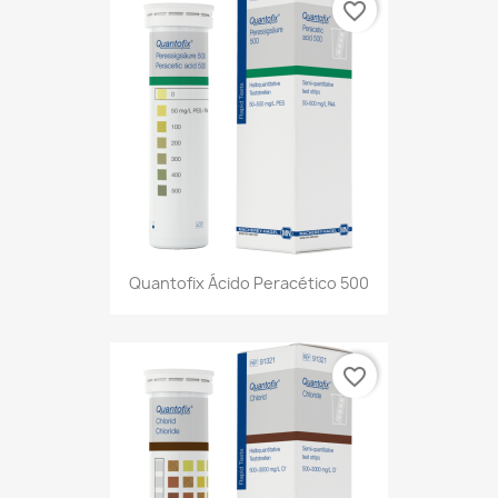
favorite_border
Quantofix Ácido Peracético 500
favorite_border