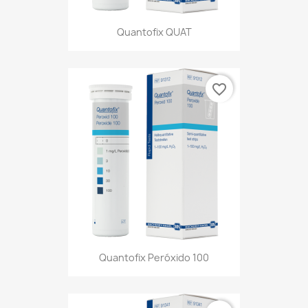
Quantofix QUAT
favorite_border
Quantofix Peróxido 100