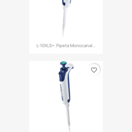
L-10XLS+. Pipeta Monocanal...
favorite_border