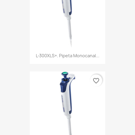
L-300XLS+. Pipeta Monocanal...
favorite_border