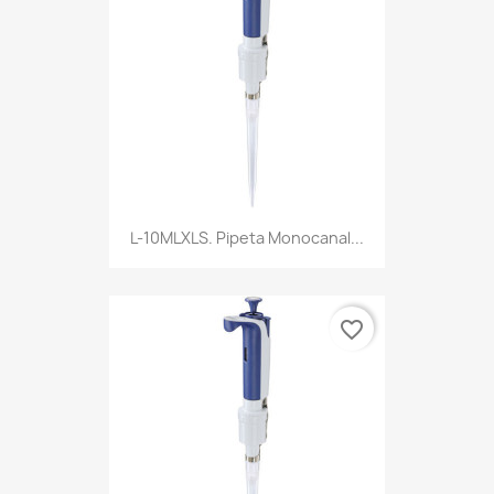
L-10MLXLS. Pipeta Monocanal...
favorite_border