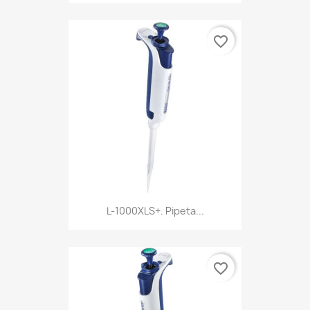
favorite_border
L-1000XLS+. Pipeta...
favorite_border