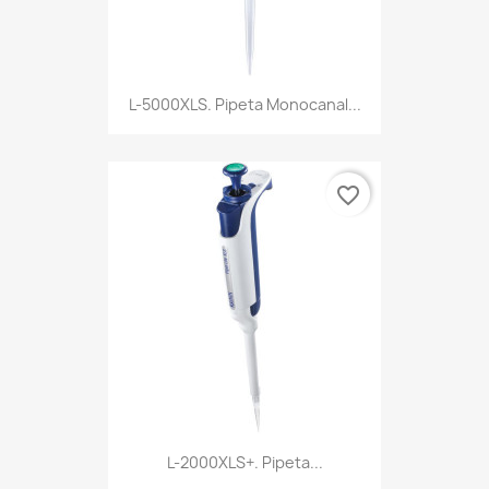
L-5000XLS. Pipeta Monocanal...
favorite_border
L-2000XLS+. Pipeta...